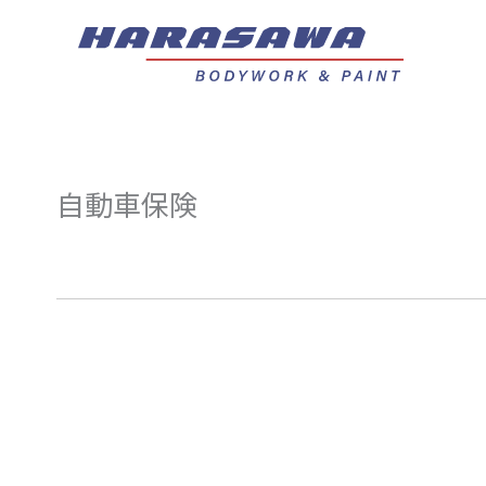
内
容
を
ス
キ
ッ
自動車保険
プ