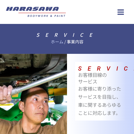
内
Main
容
Men
を
ス
SERVICE
キ
ホーム
/
事業内容
ッ
プ
SERVIC
お客様目線の
サービス
お客様に寄り添った
サービスを目指し、
車に関するあらゆる
ことに対応します。