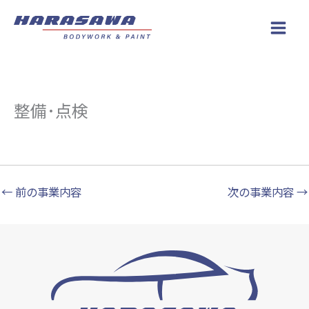
内
Main
容
Men
を
ス
キ
ッ
整備･点検
プ
←
前の事業内容
次の事業内容
→